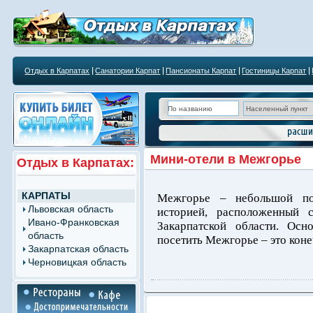
Отдых в Карпатах
Санатории Карпат
Пансионаты Карпат
Гостиницы Карпат
Мини-отели в Межгорье
Отдых в Карпатах:
КАРПАТЫ
Межгорье – небольшой пос
Львовская область
историей, расположенный 
Ивано-Франковская
Закарпатской области. Осн
область
посетить Межгорье – это коне
Закарпатская область
Черновицкая область