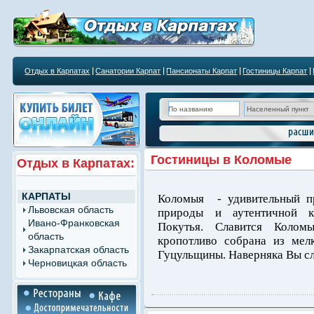
Отдых в Карпатах
Санатории Карпат
Пансионаты Карпат
Гостиницы Карпат
Гостиницы в Коломые
Отдых в Карпатах:
КАРПАТЫ
Коломыя - удивительный п
Львовская область
природы и аутентичной ку
Ивано-Франковская
Покутья. Славится Колом
область
кропотливо собрана из мел
Закарпатская область
Гуцульщины. Наверняка Вы сл
Черновицкая область