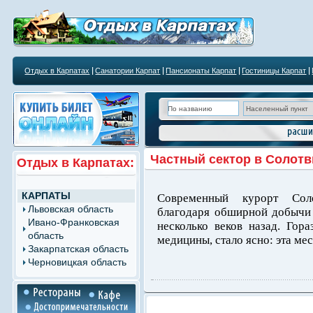
Отдых в Карпатах
Санатории Карпат
Пансионаты Карпат
Гостиницы Карпат
Частный сектор в Солот
Отдых в Карпатах:
КАРПАТЫ
Современный курорт Сол
Львовская область
благодаря обширной добычи 
Ивано-Франковская
несколько веков назад. Гор
область
медицины, стало ясно: эта мес
Закарпатская область
Черновицкая область