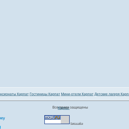
нсионаты Карпат
Гостиницы Карпат
Мини-отели Карпат
Детские лагеря Карп
Все права защищены
Карпат
Карта сайта