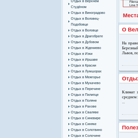
Отдых в Верхнем
Filen
Line 
Студёном
Отдых в Виноградово
Мест
Отдых в Воловец-
Подобовце
О Ве
Отдых в Воловце
Отдых в Драгобрате
Отдых в Дубовом
На право
Березный
Отдых в Ждениево
Львов, п
Отдых в Изки
Отдых в Иршаве
Отдых в Красии
Отдых в Лумшорах
Отдых в Межгорье
Отдых
Отдых в Мукачево
Отдых в Перечине
Климат з
Отдых в Пилипце
среднем 
Отдых в Поляне
...
Отдых в Рахове
Отдых в Сваляве
Отдых в Синевире
Отдых в Синяке
Поле
Отдых в Солотвино
Отдых в Солочине