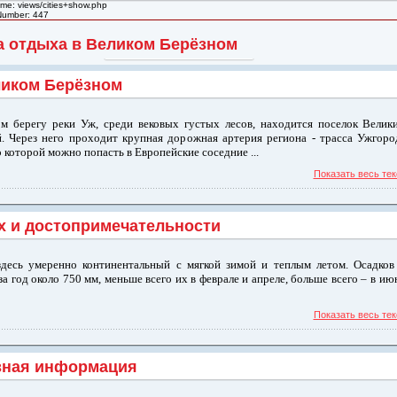
ame: views/cities+show.php
Number: 447
а отдыха в Великом Берёзном
ликом Берёзном
м берегу реки Уж, среди вековых густых лесов, находится поселок Велик
. Через него проходит крупная дорожная артерия региона - трасса Ужгоро
о которой можно попасть в Европейские соседние ...
Показать весь тек
 и достопримечательности
десь умеренно континентальный с мягкой зимой и теплым летом. Осадков
за год около 750 мм, меньше всего их в феврале и апреле, больше всего – в ию
Показать весь тек
зная информация