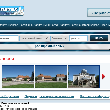
Выберите о
ионаты Карпат
Гостиницы Карпат
Мини-отели Карпат
Детские лагеря Карпат
Частны
алерея
ом Берёзном
Отдых и достопримечательности
Полезная информац
 Error was encountered
ity: 8192
e: Function split() is deprecated