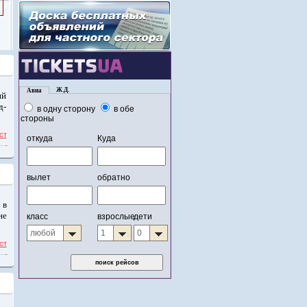
ий
д-
ст
 в
не
ст