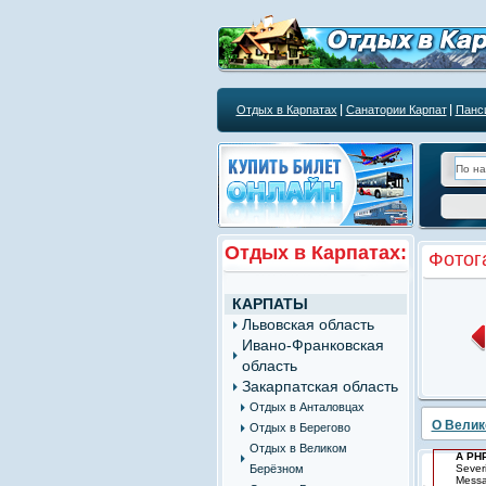
Отдых в Карпатах
Санатории Карпат
Панс
Отдых в Карпатах:
Фотог
КАРПАТЫ
Львовская область
Ивано-Франковская
область
Закарпатская область
Отдых в Анталовцах
О Велик
Отдых в Берегово
Отдых в Великом
A PHP
Берёзном
Sever
Messag