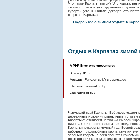
Что такое Карпаты зимой? Это кристальный
хвойного леса и уют деревянных домиков
курорты уже в начале декабря становят
отдыха в Карпатах.
Подробнее о зимнем отдыхе в Карпа
Отдых в Карпатах зимой 
A PHP Error was encountered
Severity: 8192
Message: Function split() is deprecated
Filename: views/intro.php
Line Number: 578
Чарующий край Карпаты! Всё здесь сказочно:
деревянные и люди - приветливые, готовые 
Карпаты съезжаются не только со всей Укра
один раз, хочется возвращаться сюда вновь
Карпаты прекрасны круглый год. Весной во
работают трудолюбивые карпатские жители.
зеленым ковром, а леса полнятся грибами и 
состоящая из всех мыслимых оттенков желто