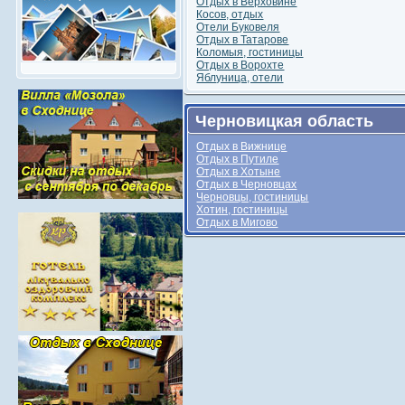
Отдых в Верховине
Косов, отдых
Отели Буковеля
Отдых в Татарове
Коломыя, гостиницы
Отдых в Ворохте
Яблуница, отели
Черновицкая область
Отдых в Вижнице
Отдых в Путиле
Отдых в Хотыне
Отдых в Черновцах
Черновцы, гостиницы
Хотин, гостиницы
Отдых в Мигово