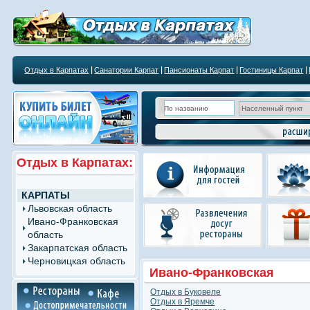
Отдых в Карпатах
Санатории Карпат
Пансионаты Карпат
Гостиницы Карпат
Отдых в Карпатах:
КАРПАТЫ
Львовская область
Ивано-Франковская
область
Закарпатская область
Черновицкая область
Ивано-Франковская
Отдых в Буковеле
область
Отдых в Яремче