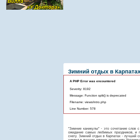
Зимний отдых в Карпата
A PHP Error was encountered
Severity: 8192
Message: Function split() is deprecated
Filename: views/intro.php
Line Number: 578
"Зимние каникулы" - это сочетание слов 
ожидание самых любимых праздников, и п
снегу. Зимний отдых в Карпатах - лучший 
уикенд в лучших зимних традициях Украины