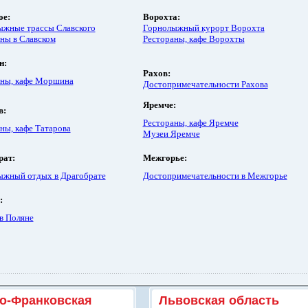
ое:
Ворохта
:
ыжные трассы Славского
Горнолыжный курорт Ворохта
ны в Славском
Рестораны, кафе Ворохты
н
:
Рахов
:
аны, кафе Моршина
Достопримечательности Рахова
Яремче
:
в
:
Рестораны, кафе Яремче
ны, кафе Татарова
Музеи Яремче
рат
:
Межгорье
:
ыжный отдых в Драгобрате
Достопримечательности в Межгорье
:
в Поляне
о-Франковская
Львовская область