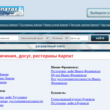
Выберите о
ионаты Карпат
Гостиницы Карпат
Мини-отели Карпат
Детские лагеря Карпат
Частны
ечения, досуг, рестораны Карпат
Ивано-Франковск
:
Рестораны, кафе Ивано-Франковска
Львова
Музеи Ивано-Франковска
ны Львова
Все достопримечательности Ивано-
ьвова
Франковска
вец:
Буковель:
ны, кафе Трускавца
Горнолыжный курорт Буковель
парки, достопримечательности
Рестораны, кафе в Буковеле
вца