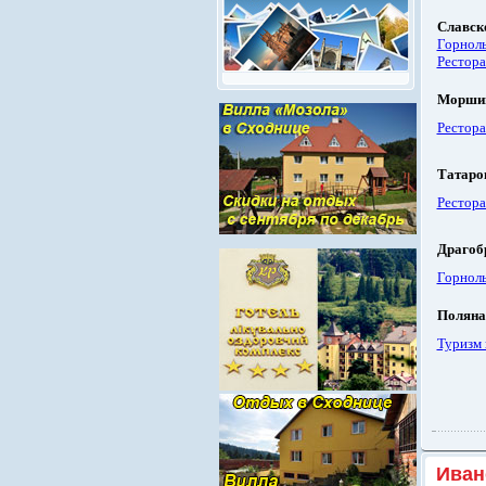
Славск
Горнол
Рестора
Морши
Рестор
Татаро
Рестора
Драгоб
Горнол
Поляна
Туризм 
Иван