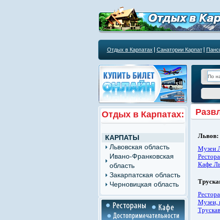
Отдых в Карпатах
Санатории Карпат
Панс
Развл
Отдых в Карпатах:
Львов:
КАРПАТЫ
Львовская область
Музеи 
Ивано-Франковская
Рестора
Кафе Л
область
Закарпатская область
Труска
Черновицкая область
Рестора
Музеи, 
Труска