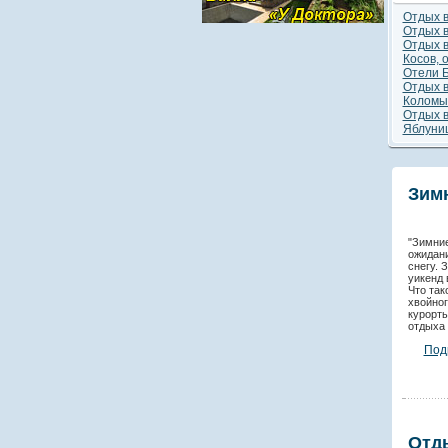
Отдых в
обла
Отдых 
Отдых 
Косов, 
Отели 
Отдых в
Коломы
Отдых в
Яблуниц
Зимн
"Зимни
ожидан
снегу. 
уикенд 
Что так
хвойно
курорт
отдыха 
Под
Отды