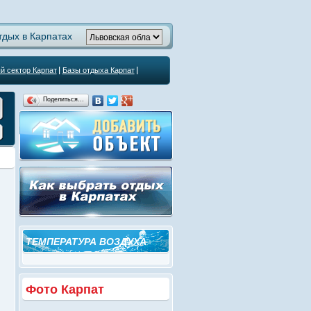
тдых в Карпатах
й сектор Карпат
Базы отдыха Карпат
Поделиться…
ТЕМПЕРАТУРА ВОЗДУХА
Фото Карпат