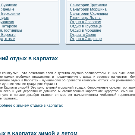
 Буковеле
Санатории Трускавца
сть
в Яремче
Санатории Моршина
в Верховине
Санатории Сходницы
отдых
Гостиницы Львова
Буковеля
Отдых в Славском
 Татарове
Отдых в Трускавце
я, гостиницы
Отдых в Моршине
 Ворохте
Отдых в Сколе
а, отели
Отдых в Сходнице
ий отдых в Карпатах
е каникулы" - это сочетание слов с детства окутано волшебством. В них смешалос
ие самых любимых праздников, и предвкушение отдыха, и веселье на чистом, бе
Зимний отдых в Карпатах - лучший способ провести каникулы, отпуск или романтичес
в лучших зимних традициях Украины.
ое Карпаты зимой? Это кристальный морозный воздух, белоснежные склоны гор, аро
го леса и уют деревянных домиков многочисленных карпатских курортов. Именно 
ы уже в начале декабря становятся местом паломничества любителей горнолыжн
в Карпатах.
робнее о зимнем отдыхе в Карпатах
х в Карпатах зимой и летом