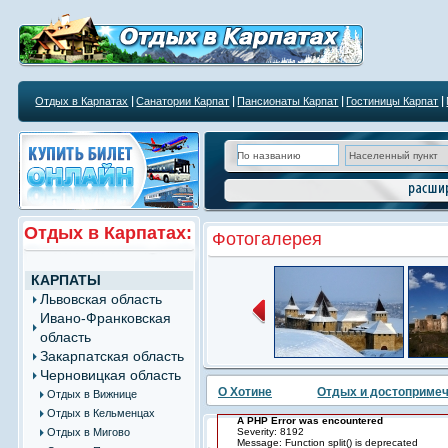
Отдых в Карпатах
Санатории Карпат
Пансионаты Карпат
Гостиницы Карпат
Отдых в Карпатах:
Фотогалерея
КАРПАТЫ
Львовская область
Ивано-Франковская
область
Закарпатская область
Черновицкая область
О Хотине
Отдых и достоприме
Отдых в Вижнице
Отдых в Кельменцах
A PHP Error was encountered
Отдых в Мигово
Severity: 8192
Message: Function split() is deprecated