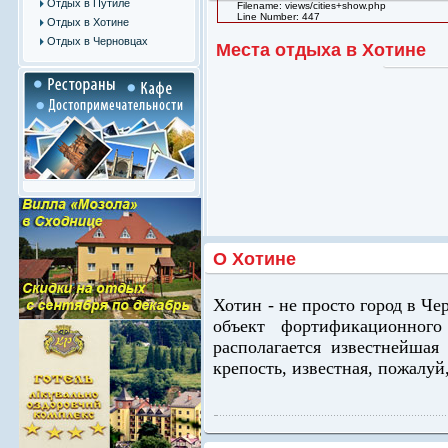
Отдых в Путиле
Filename: views/cities+show.php
Line Number: 447
Отдых в Хотине
Отдых в Черновцах
Места отдыха в Хотине
О Хотине
Хотин - не просто город в Че
объект фортификационного
располагается известнейшая
крепость, известная, пожалуй,