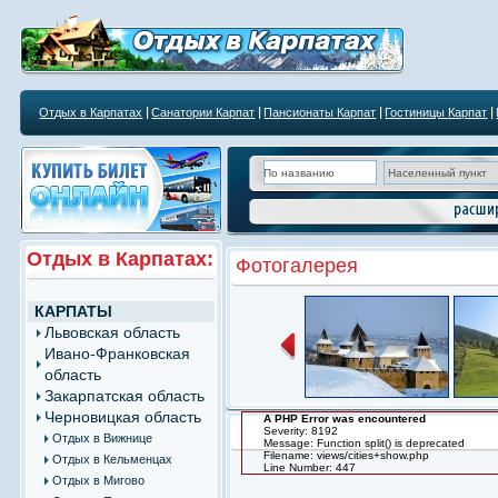
Отдых в Карпатах
Санатории Карпат
Пансионаты Карпат
Гостиницы Карпат
Отдых в Карпатах:
Фотогалерея
КАРПАТЫ
Львовская область
Ивано-Франковская
область
Закарпатская область
Черновицкая область
A PHP Error was encountered
Severity: 8192
Отдых в Вижнице
Message: Function split() is deprecated
Filename: views/cities+show.php
Отдых в Кельменцах
Line Number: 447
Отдых в Мигово