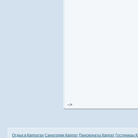
-->
Отдых в Карпатах
Санатории Карпат
Пансионаты Карпат
Гостиницы 