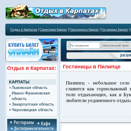
Отдых в Карпатах
Санатории Карпат
Пансионаты Карпат
Гостиницы Карпат
Гостиницы в Пилипце
Отдых в Карпатах:
КАРПАТЫ
Пилипец - небольшое село 
Львовская область
славится как горнолыжный 
Ивано-Франковская
толп отдыхающих, как в Бу
область
любители уединенного отдыха.
Закарпатская область
Черновицкая область