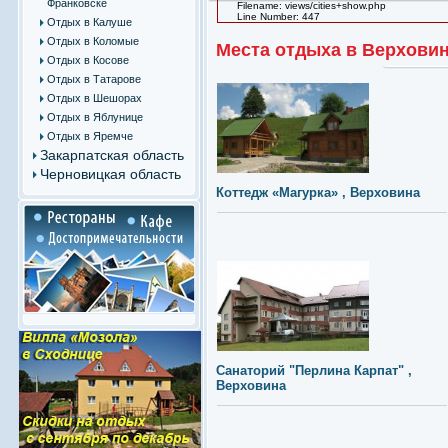
Франковске
Filename: views/cities+show.php
Line Number: 447
Отдых в Калуше
Отдых в Коломые
Места отдыха в Верхови
Отдых в Косове
Отдых в Татарове
Отдых в Шешорах
Отдых в Яблунице
Отдых в Яремче
Закарпатская область
Черновицкая область
Коттедж «Магурка» , Верховина
Санаторий "Перлина Карпат" ,
Верховина