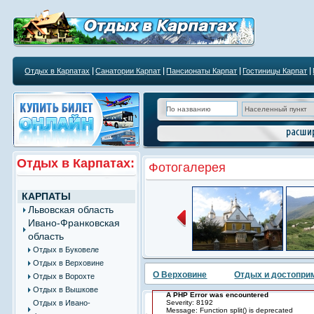
Отдых в Карпатах
Санатории Карпат
Пансионаты Карпат
Гостиницы Карпат
Отдых в Карпатах:
Фотогалерея
КАРПАТЫ
Львовская область
Ивано-Франковская
область
Отдых в Буковеле
Отдых в Верховине
О Верховине
Отдых и достопри
Отдых в Ворохте
Отдых в Вышкове
A PHP Error was encountered
Отдых в Ивано-
Severity: 8192
Message: Function split() is deprecated