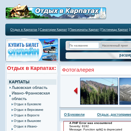
Отдых в Карпатах
Санатории Карпат
Пансионаты Карпат
Гостиницы Карпат
Отдых в Карпатах:
Фотогалерея
КАРПАТЫ
Львовская область
Ивано-Франковская
область
Отдых в Буковеле
Отдых в Верховине
О Буковели
Отдых, достоприм
Отдых в Ворохте
Отдых в Вышкове
A PHP Error was encountered
Отдых в Ивано-
Severity: 8192
Message: Function split() is deprecated