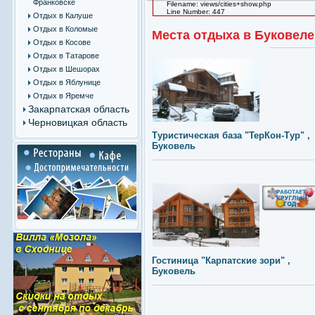
Франковске
Filename: views/cities+show.php
Line Number: 447
Отдых в Калуше
Отдых в Коломые
Места отдыха в Буковеле
Отдых в Косове
Отдых в Татарове
Отдых в Шешорах
Отдых в Яблунице
Отдых в Яремче
Закарпатская область
Черновицкая область
Туристическая база "ТерКон-Тур" ,
Буковель
Гостиница "Карпатские зори" ,
Буковель