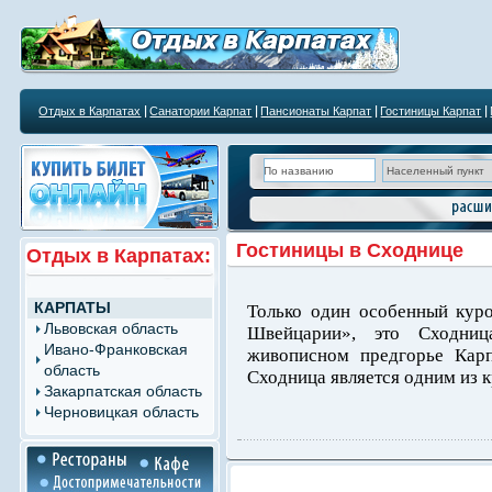
Отдых в Карпатах
Санатории Карпат
Пансионаты Карпат
Гостиницы Карпат
Гостиницы в Сходнице
Отдых в Карпатах:
КАРПАТЫ
Только один особенный куро
Львовская область
Швейцарии», это Сходниц
Ивано-Франковская
живописном предгорье Карп
область
Сходница является одним из к
Закарпатская область
Черновицкая область