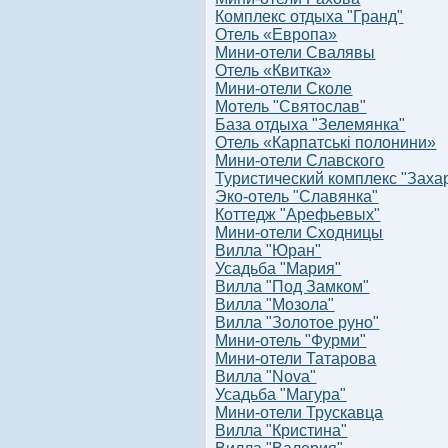
Комплекс отдыха "Гранд"
Отель «Европа»
Мини-отели Свалявы
Отель «Квитка»
Мини-отели Сколе
Мотель "Святослав"
База отдыха "Зелемянка"
Отель «Карпатські полонини»
Мини-отели Славского
Туристический комплекс "Заха
Эко-отель "Славянка"
Коттедж "Арефьевых"
Мини-отели Сходницы
Вилла "Юран"
Усадьба "Мария"
Вилла "Под Замком"
Вилла "Мозола"
Вилла "Золотое руно"
Мини-отель "Фурми"
Мини-отели Татарова
Вилла "Nova"
Усадьба "Магура"
Мини-отели Трускавца
Вилла "Кристина"