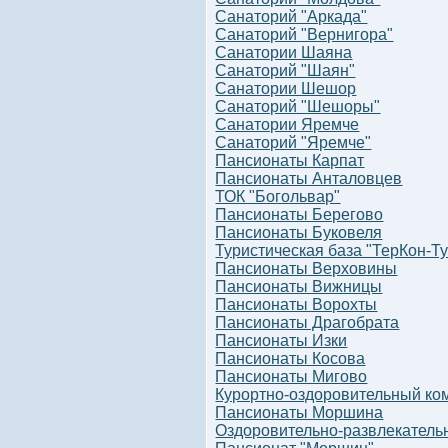
Санаторий "Аркада"
Санаторий "Вернигора"
Санатории Шаяна
Санаторий "Шаян"
Санатории Шешор
Санаторий "Шешоры"
Санатории Яремче
Санаторий "Яремче"
Пансионаты Карпат
Пансионаты Анталовцев
ТОК "Богольвар"
Пансионаты Берегово
Пансионаты Буковеля
Туристическая база "ТерКон-Ту
Пансионаты Верховины
Пансионаты Вижницы
Пансионаты Ворохты
Пансионаты Драгобрата
Пансионаты Изки
Пансионаты Косова
Пансионаты Мигово
Курортно-оздоровительный ком
Пансионаты Моршина
Оздоровительно-развлекатель