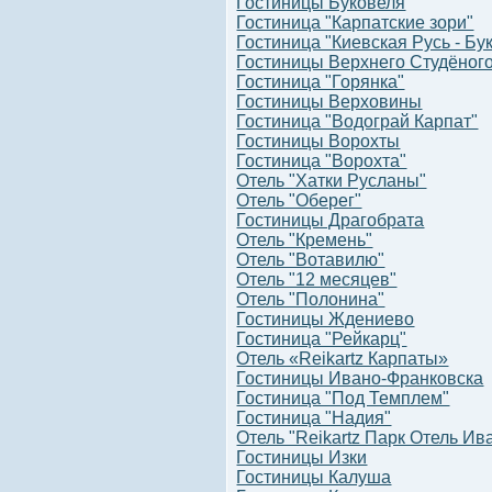
Гостиницы Буковеля
Гостиница "Карпатские зори"
Гостиница "Киевская Русь - Бу
Гостиницы Верхнего Студёног
Гостиница "Горянка"
Гостиницы Верховины
Гостиница "Водограй Карпат"
Гостиницы Ворохты
Гостиница "Ворохта"
Отель "Хатки Русланы"
Отель "Оберег"
Гостиницы Драгобрата
Отель "Кремень"
Отель "Вотавилю"
Отель "12 месяцев"
Отель "Полонина"
Гостиницы Ждениево
Гостиница "Рейкарц"
Отель «Reikartz Карпаты»
Гостиницы Ивано-Франковска
Гостиница "Под Темплем"
Гостиница "Надия"
Отель "Reikartz Парк Отель Ив
Гостиницы Изки
Гостиницы Калуша