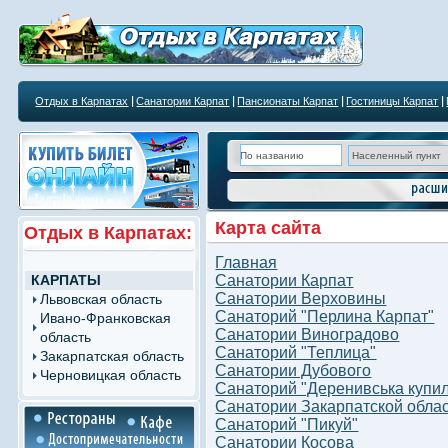
Отдых в Карпатах
Санатории Карпат
Пансионаты Карпат
Гостиницы Карпат
Карта сайта
Отдых в Карпатах:
Главная
КАРПАТЫ
Санатории Карпат
Санатории Верховины
Львовская область
Санаторий "Перлина Карпат"
Ивано-Франковская
Санатории Виноградово
область
Санаторий "Теплица"
Закарпатская область
Санатории Дубового
Черновицкая область
Санаторий "Деренивська купил
Санатории Закарпатской обла
Санаторий "Пикуй"
Санатории Косова