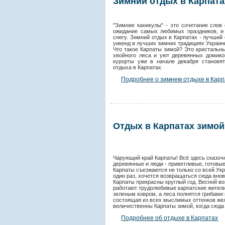
Зимний отдых в Карпата
"Зимние каникулы" - это сочетание слов
ожидание самых любимых праздников, и 
снегу. Зимний отдых в Карпатах - лучший
уикенд в лучших зимних традициях Украин
Что такое Карпаты зимой? Это кристальн
хвойного леса и уют деревянных домико
курорты уже в начале декабря становя
отдыха в Карпатах.
Подробнее о зимнем отдыхе в Карп
Отдых в Карпатах зимой
Чарующий край Карпаты! Всё здесь сказочно
деревянные и люди - приветливые, готовые
Карпаты съезжаются не только со всей Укр
один раз, хочется возвращаться сюда внов
Карпаты прекрасны круглый год. Весной в
работают трудолюбивые карпатские жители
зеленым ковром, а леса полнятся грибами 
состоящая из всех мыслимых оттенков жел
величественны Карпаты зимой, когда сюда
Подробнее об отдыхе в Карпатах