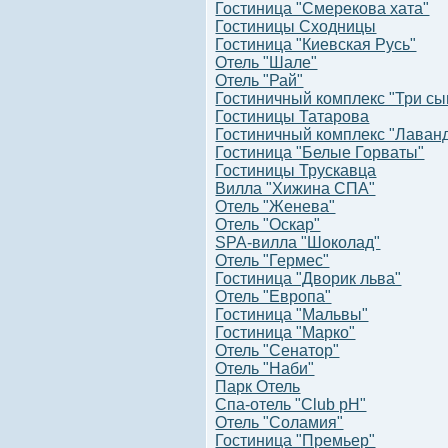
Гостиница "Смерекова хата"
Гостиницы Сходницы
Гостиница "Киевская Русь"
Отель "Шале"
Отель "Рай"
Гостиничный комплекс "Три сы
Гостиницы Татарова
Гостиничный комплекс "Лаванд
Гостиница "Белые Горваты"
Гостиницы Трускавца
Вилла "Хижина СПА"
Отель "Женева"
Отель "Оскар"
SPA-вилла "Шоколад"
Отель "Гермес"
Гостиница "Дворик льва"
Отель "Европа"
Гостиница "Мальвы"
Гостиница "Марко"
Отель "Сенатор"
Отель "Наби"
Парк Отель
Спа-отель "Club pH"
Отель "Соламия"
Гостиница "Премьер"