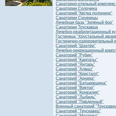
Санаторно-отельный комплекс
Санатории Солочина
Санаторий "Квітка полонини"
Санатории Сходницы
Лечебная база "Зелёный бор"
Санатории Трускавца
Лечебно-реабилитационный ку
Гостиница "Хрустальный двор
Гоcтинично-оздоровительный 
Санаторий "Шахтёр"
Лечебно-рекреационный компл
Санаторий "Рубин"
Санаторий "Карпаты"
Санаторий "Янтарь"
Санаторий "Алмаз"
Санаторий "Кристалл"
Санаторий "Арника"
Санаторий "Батькивщина"
Санаторий "Виктор"
Санаторий "Конвалия"
Санаторий "Лыбидь"
Санаторий "Пивденный"
Военный санаторий "Трускаве
Санаторий "Трускавец"
Санаторий "Молдова"