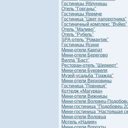
Гостиницы Яблуницы
Отель "Горганы"
Гостиницы Яремче
Гостиница "Цвет папоротника"
Гостиничный комплекс "Вуйко"
Отель "Маливо"
Отель "Рубель"
SPA-отель "Романтик"
Гостиницы Ясини
Мини-отели Карпат
Мини-отели Берегово
Вилла "Баст"
Ресторан-отель "Шеркерт"
Мини-отели Буковеля
Музей-усадьба "Гражда"
Мини-отели Верховины
Гостиница "Повниця"
Коттедж «Магурка»
Мини-отели Вижницы
Мини-отели Воловец-Подобов
Мини-гостиница "Подобовец 2
Мини-гостиница "Настоящая ск
Мини-отели Воловца
Мотель «Надия»
Мини-отели Ворохты