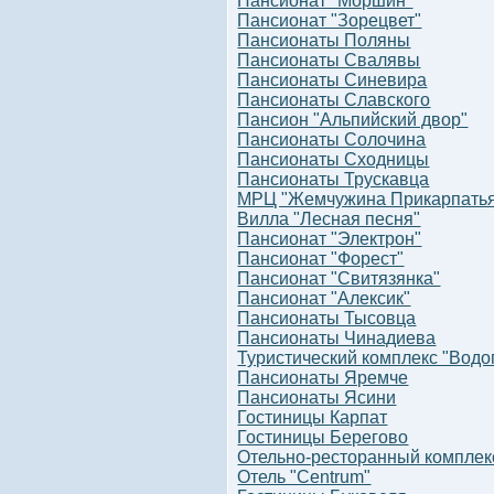
Пансионат "Моршин"
Пансионат "Зорецвет"
Пансионаты Поляны
Пансионаты Свалявы
Пансионаты Синевира
Пансионаты Славского
Пансион "Альпийский двор"
Пансионаты Солочина
Пансионаты Сходницы
Пансионаты Трускавца
МРЦ "Жемчужина Прикарпать
Вилла "Лесная песня"
Пансионат "Электрон"
Пансионат "Форест"
Пансионат "Свитязянка"
Пансионат "Алексик"
Пансионаты Тысовца
Пансионаты Чинадиева
Туристический комплекс "Водо
Пансионаты Яремче
Пансионаты Ясини
Гостиницы Карпат
Гостиницы Берегово
Отельно-ресторанный комплекс
Отель "Centrum"