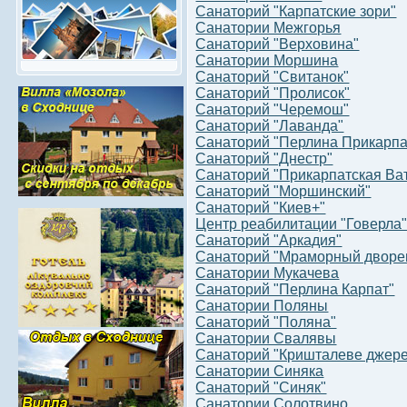
Санаторий "Карпатские зори"
Санатории Межгорья
Санаторий "Верховина"
Санатории Моршина
Санаторий "Свитанок"
Санаторий "Пролисок"
Санаторий "Черемош"
Санаторий "Лаванда"
Санаторий "Перлина Прикарпа
Санаторий "Днестр"
Санаторий "Прикарпатская Ва
Санаторий "Моршинский"
Санаторий "Киев+"
Центр реабилитации "Говерла
Санаторий "Аркадия"
Санаторий "Мраморный дворе
Санатории Мукачева
Санаторий "Перлина Карпат"
Санатории Поляны
Санаторий "Поляна"
Санатории Свалявы
Санаторий "Кришталеве джере
Санатории Синяка
Санаторий "Синяк"
Санатории Солотвино