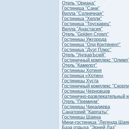
Отель "Ориана"
Гостиница "Сани"
Вилла "Солнечная"
Гостиница "Хелли"
Гостиница "Трускавец"
Вилла "Анастасия"
Отель "Golden Crown"
Гостиницы Ужгорода
Гостиница "Олд Континент"
Гостиница "Дуэт Плюс"
Отель "УнгварЪскiй"
Гостиничный комплекс "Олимп
Отель "Камелот"
Гостиницы Хотиня
Гостиница «Хотин»
Гостиницы Хуста
Гостиничный комплекс "Скорп
Гостиницы Черновцов
Гостинично-развлекательный к
Отель "Премиум"
Гостиницы Чинадиева
Санаторий "Карпаты"
Гостиницы Шаяна
Мини-гостиница "Легенда Шая
База отдыха "Эрней Лаз"