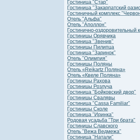
Гостиница "Стар"
Гостиница "Закарпатский оази
Гостиничный комплекс "Червон
Отель "Альфа"
Отель "Аполлон"
Гостинично-оздоровительный ко
Гостиницы Орявчика
Гостиница "Звенив"
Гостиницы Пилипца
Гостиница "Заринок"
Отель "Олимпия"
Гостиницы Поляны
Отель «Reikartz Поляна»
Отель «Квеле Поляна»
Гостиницы Рахова
Гостиницы Розлуча
Гостиница "Бойковский двор"
Гостиницы Свалявы
Гостиница "Cassa Familiar"
Гостиницы Сколе
Гостиница "Иринка"
Родовая усадьба "Три брата"
Гостиницы Славского
Отель "Вежа Ведмежа"
Гостиница "Натали"