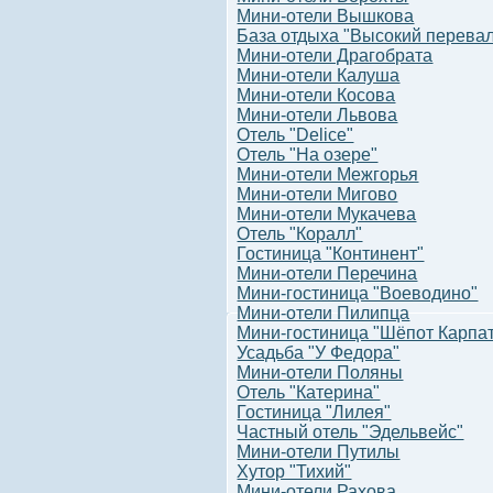
Мини-отели Вышкова
База отдыха "Высокий перева
Мини-отели Драгобрата
Мини-отели Калуша
Мини-отели Косова
Мини-отели Львова
Отель "Delice"
Отель "На озере"
Мини-отели Межгорья
Мини-отели Мигово
Мини-отели Мукачева
Отель "Коралл"
Гостиница "Континент"
Мини-отели Перечина
Мини-гостиница "Воеводино"
Мини-отели Пилипца
Мини-гостиница "Шёпот Карпа
Усадьба "У Федора"
Мини-отели Поляны
Отель "Катерина"
Гостиница "Лилея"
Частный отель "Эдельвейс"
Мини-отели Путилы
Хутор "Тихий"
Мини-отели Рахова