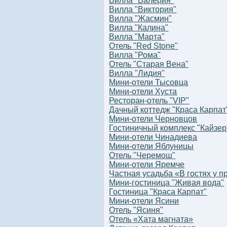
Вилла "Валерия"
Вилла "Виктория"
Вилла "Жасмин"
Вилла "Калина"
Вилла "Марта"
Отель "Red Stone"
Вилла "Рома"
Отель "Старая Вена"
Вилла "Лидия"
Мини-отели Тысовца
Мини-отели Хуста
Ресторан-отель "VIP"
Дачный коттедж "Краса Карпат
Мини-отели Черновцов
Гостиничный комплекс "Кайзер
Мини-отели Чинадиева
Мини-отели Яблуницы
Отель "Черемош"
Мини-отели Яремче
Частная усадьба «В гостях у п
Мини-гостиница "Живая вода"
Гостиница "Краса Карпат"
Мини-отели Ясини
Отель "Ясиня"
Отель «Хата магната»