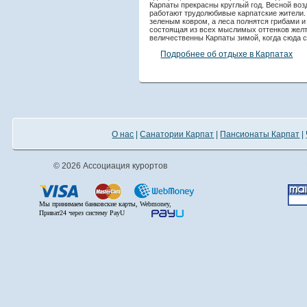
Карпаты прекрасны круглый год. Весной во
работают трудолюбивые карпатские жители.
зеленым ковром, а леса полнятся грибами и 
состоящая из всех мыслимых оттенков желто
величественны Карпаты зимой, когда сюда 
Подробнее об отдыхе в Карпатах
О нас
|
Санатории Карпат
|
Пансионаты Карпат
|
© 2026 Ассоциация курортов
Мы принимаем банковские карты, Webmoney,
Приват24 через систему PayU