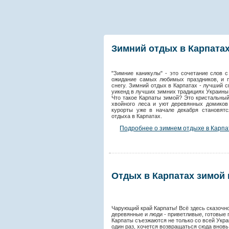
Зимний отдых в Карпата
"Зимние каникулы" - это сочетание слов 
ожидание самых любимых праздников, и п
снегу. Зимний отдых в Карпатах - лучший 
уикенд в лучших зимних традициях Украины
Что такое Карпаты зимой? Это кристальный
хвойного леса и уют деревянных домиков
курорты уже в начале декабря становят
отдыха в Карпатах.
Подробнее о зимнем отдыхе в Карпа
Отдых в Карпатах зимой 
Чарующий край Карпаты! Всё здесь сказочно:
деревянные и люди - приветливые, готовые 
Карпаты съезжаются не только со всей Укра
один раз, хочется возвращаться сюда вновь